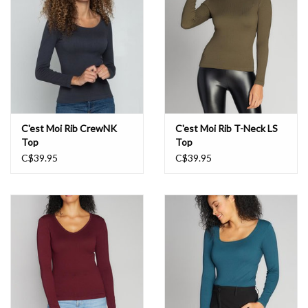
Book an appointment
GIFT CARDS
C'est Moi Rib CrewNK
C'est Moi Rib T-Neck LS
Top
Top
C$39.95
C$39.95