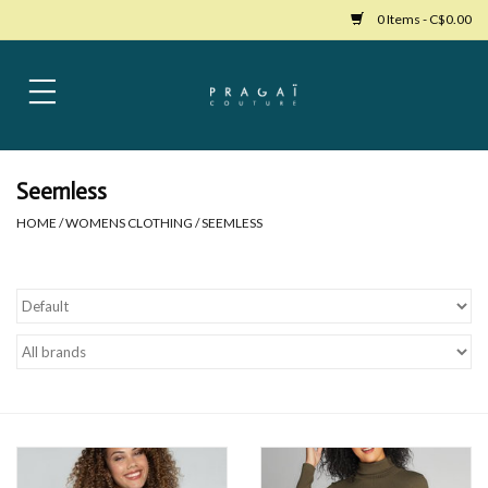
0 Items - C$0.00
Home
Womens Clothing
Seemless
HOME
/
WOMENS CLOTHING
/
SEEMLESS
Bags
Womens Shoes
Accessories
Mens Clothing
Jewelry